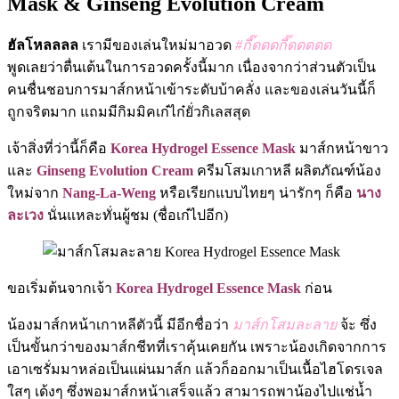
Mask & Ginseng Evolution Cream
ฮัลโหลลลล
เรามีของเล่นใหม่มาอวด
#กี๊ดดดกี๊ดดดดด
พูดเลยว่าตื่นเต้นในการอวดครั้งนี้มาก เนื่องจากว่าส่วนตัวเป็น
คนชื่นชอบการมาส์กหน้าเข้าระดับบ้าคลั่ง และของเล่นวันนี้ก็
ถูกจริตมาก แถมมีกิมมิคเก๋ไก๋ยั่วกิเลสสุด
เจ้าสิ่งที่ว่านี้ก็คือ
Korea Hydrogel Essence Mask
มาส์กหน้าขาว
และ
Ginseng Evolution Cream
ครีมโสมเกาหลี ผลิตภัณฑ์น้อง
ใหม่จาก
Nang-La-Weng
หรือเรียกแบบไทยๆ น่ารักๆ ก็คือ
นาง
ละเวง
นั่นแหละทั่นผู้ชม (ชื่อเก๋ไปอีก)
ขอเริ่มต้นจากเจ้า
Korea Hydrogel Essence Mask
ก่อน
น้องมาส์กหน้าเกาหลีตัวนี้ มีอีกชื่อว่า
มาส์กโสมละลาย
จ้ะ ซึ่ง
เป็นขั้นกว่าของมาส์กชีทที่เราคุ้นเคยกัน เพราะน้องเกิดจากการ
เอาเซรั่มมาหล่อเป็นแผ่นมาส์ก แล้วก็ออกมาเป็นเนื้อไฮโดรเจล
ใสๆ เด้งๆ ซึ่งพอมาส์กหน้าเสร็จแล้ว สามารถพาน้องไปแช่น้ำ