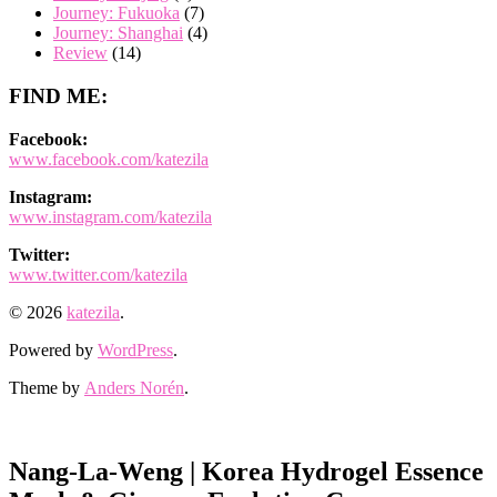
Journey: Fukuoka
(7)
Journey: Shanghai
(4)
Review
(14)
FIND ME:
Facebook:
www.facebook.com/katezila
Instagram:
www.instagram.com/katezila
Twitter:
www.twitter.com/katezila
© 2026
katezila
.
Powered by
WordPress
.
Theme by
Anders Norén
.
Nang-La-Weng | Korea Hydrogel Essence