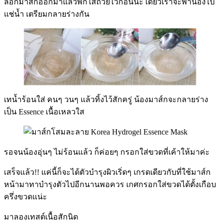
ลอกมาส์กออกมาแล้วพักใส่ถ้วยไว้ก่อนนะ เดี๋ยวเราจะพาน้องไป
แช่น้ำ เตรียมกลายร่างกัน
เทน้ำร้อนใส่ คนๆ วนๆ แล้วทิ้งไว้สักครู่ น้องมาส์กจะกลายร่าง
เป็น Essence เนื้อเหลวใส
รอจนน้องอุ่นๆ ไม่ร้อนแล้ว ก็ค่อยๆ กรอกใส่ขวดที่เค้าให้มาค่ะ
เสร็จแล้ว!! แค่นี้ก็จะได้ตัวบำรุงผิวเริ่ดๆ เกรดเดียวกับที่ใช้มาส์ก
หน้ามาทาบำรุงตัวไปอีกนานพอควร เกศกรอกใส่ขวดได้ตั้งเกือบ
ครึ่งขวดแน่ะ
มาลองเทสต์เนื้อสักนิด