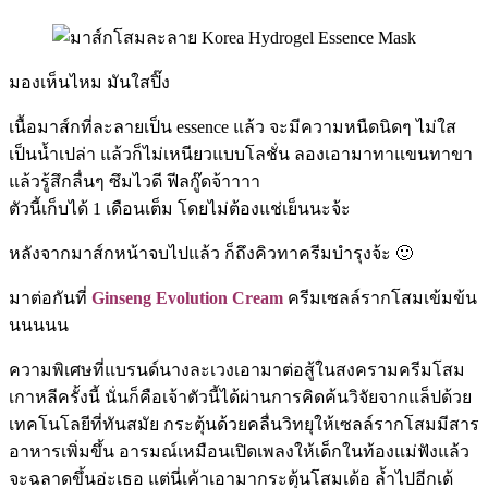
มองเห็นไหม มันใสปิ๊ง
เนื้อมาส์กที่ละลายเป็น essence แล้ว จะมีความหนืดนิดๆ ไม่ใส
เป็นน้ำเปล่า แล้วก็ไม่เหนียวแบบโลชั่น ลองเอามาทาแขนทาขา
แล้วรู้สึกลื่นๆ ซึมไวดี ฟีลกู๊ดจ้าาาา
ตัวนี้เก็บได้ 1 เดือนเต็ม โดยไม่ต้องแช่เย็นนะจ้ะ
หลังจากมาส์กหน้าจบไปแล้ว ก็ถึงคิวทาครีมบำรุงจ้ะ 🙂
มาต่อกันที่
Ginseng Evolution Cream
ครีมเซลล์รากโสมเข้มข้น
นนนนน
ความพิเศษที่แบรนด์นางละเวงเอามาต่อสู้ในสงครามครีมโสม
เกาหลีครั้งนี้ นั่นก็คือเจ้าตัวนี้ได้ผ่านการคิดค้นวิจัยจากแล็ปด้วย
เทคโนโลยีที่ทันสมัย กระตุ้นด้วยคลื่นวิทยุให้เซลล์รากโสมมีสาร
อาหารเพิ่มขึ้น อารมณ์เหมือนเปิดเพลงให้เด็กในท้องแม่ฟังแล้ว
จะฉลาดขึ้นอ่ะเธอ แต่นี่เค้าเอามากระตุ้นโสมเด้อ ล้ำไปอีกเด้