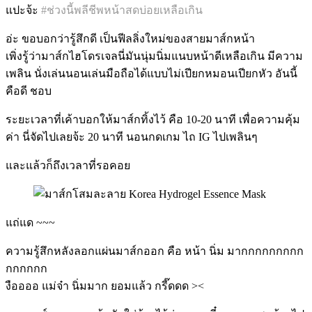
แปะจ้ะ
#ช่วงนี้พลีชีพหน้าสดบ่อยเหลือเกิน
อ่ะ ขอบอกว่ารู้สึกดี เป็นฟีลลิ่งใหม่ของสายมาส์กหน้า
เพิ่งรู้ว่ามาส์กไฮโดรเจลนี่มันนุ่มนิ่มแนบหน้าดีเหลือเกิน มีความ
เพลิน นั่งเล่นนอนเล่นมือถือได้แบบไม่เปียกหมอนเปียกหัว อันนี้
คือดี ชอบ
ระยะเวลาที่เค้าบอกให้มาส์กทิ้งไว้ คือ 10-20 นาที เพื่อความคุ้ม
ค่า นี่จัดไปเลยจ้ะ 20 นาที นอนกดเกม ไถ IG ไปเพลินๆ
และแล้วก็ถึงเวลาที่รอคอย
แถ่แด ~~~
ความรู้สึกหลังลอกแผ่นมาส์กออก คือ หน้า นิ่ม มากกกกกกกกก
กกกกกก
งืออออ แม่จ๋า นิ่มมาก ยอมแล้ว กรี๊ดดด ><