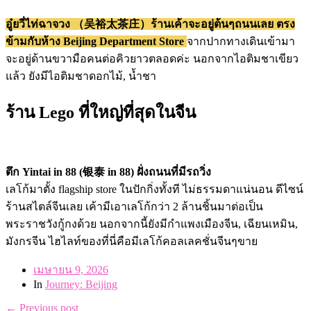
อู๋ยวี่ไท่ฉาจวง （吴裕太茶庄）ร้านเค้าจะอยู่ต้นๆถนนเลย ตรง
ข้ามกับห้าง Beijing Department Store
จากปากทางเดินเข้ามา
จะอยู่ด้านขวามือคนต่อคิวยาวตลอดค่ะ นอกจากไอติมชาเขียว
แล้ว ยังมีไอติมชาดอกไม้, น้ำชา
ร้าน Lego ที่ใหญ่ที่สุดในจีน
ตึก Yintai in 88 (银泰 in 88) ฝั่งถนนที่มีรถวิ่ง
เลโก้มาตั้ง flagship store ในปักกิ่งทั้งที ไม่ธรรมดาแน่นอน ดีไซน์
ร้านสไตล์จีนเลย เค้ามีเอาเลโก้กว่า 2 ล้านชิ้นมาต่อเป็น
พระราชวังกู้กงด้วย นอกจากนี้ยังมีกำแพงเมืองจีน, เฉียนเหมิน,
มังกรจีน ไฮไลท์ของที่นี่คือมีเลโก้คอลเลคชั่นจีนๆขาย
เมษายน 9, 2026
In
Journey: Beijing
← Previous post