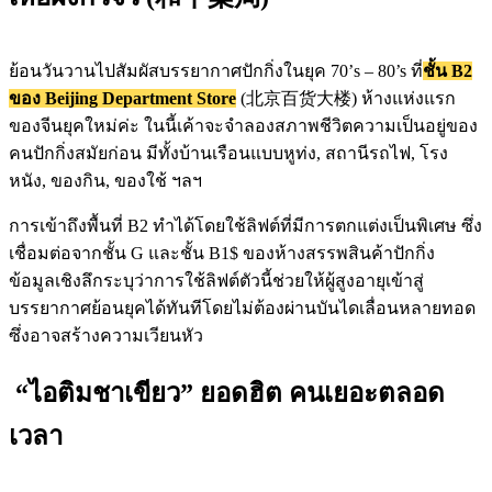
ย้อนวันวานไปสัมผัสบรรยากาศปักกิ่งในยุค 70’s – 80’s ที่
ชั้น B2
ของ Beijing Department Store
(北京百货大楼) ห้างแห่งแรก
ของจีนยุคใหม่ค่ะ ในนี้เค้าจะจำลองสภาพชีวิตความเป็นอยู่ของ
คนปักกิ่งสมัยก่อน มีทั้งบ้านเรือนแบบหูท่ง, สถานีรถไฟ, โรง
หนัง, ของกิน, ของใช้ ฯลฯ
การเข้าถึงพื้นที่ B2 ทำได้โดยใช้ลิฟต์ที่มีการตกแต่งเป็นพิเศษ ซึ่ง
เชื่อมต่อจากชั้น G และชั้น B1$ ของห้างสรรพสินค้าปักกิ่ง
ข้อมูลเชิงลึกระบุว่าการใช้ลิฟต์ตัวนี้ช่วยให้ผู้สูงอายุเข้าสู่
บรรยากาศย้อนยุคได้ทันทีโดยไม่ต้องผ่านบันไดเลื่อนหลายทอด
ซึ่งอาจสร้างความเวียนหัว
“ไอติมชาเขียว” ยอดฮิต คนเยอะตลอด
เวลา