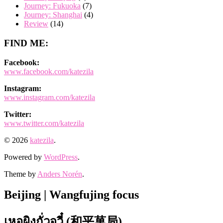
Journey: Fukuoka
(7)
Journey: Shanghai
(4)
Review
(14)
FIND ME:
Facebook:
www.facebook.com/katezila
Instagram:
www.instagram.com/katezila
Twitter:
www.twitter.com/katezila
© 2026
katezila
.
Powered by
WordPress
.
Theme by
Anders Norén
.
Beijing | Wangfujing focus
เหอผิงกั่วจวี๋ (和平菓局)